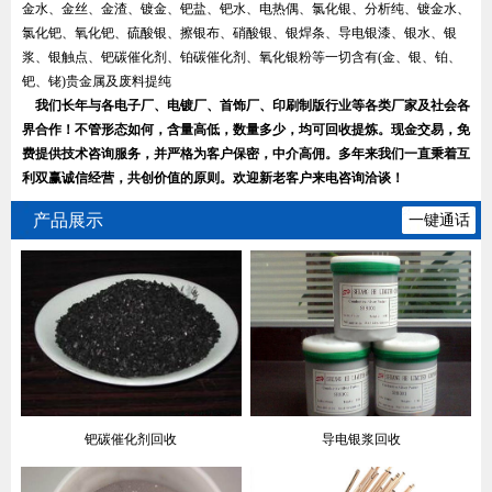
金水、金丝、金渣、镀金、钯盐、钯水、电热偶、氯化银、分析纯、镀金水、
氯化钯、氧化钯、硫酸银、擦银布、硝酸银、银焊条、导电银漆、银水、银
浆、银触点、钯碳催化剂、铂碳催化剂、氧化银粉等一切含有(金、银、铂、
钯、铑)贵金属及废料提纯
我们长年与各电子厂、电镀厂、首饰厂、印刷制版行业等各类厂家及社会各
界合作！不管形态如何，含量高低，数量多少，均可回收提炼。现金交易，免
费提供技术咨询服务，并严格为客户保密，中介高佣。多年来我们一直秉着互
利双赢诚信经营，共创价值的原则。欢迎新老客户来电咨询洽谈！
产品展示
一键通话
钯碳催化剂回收
导电银浆回收